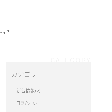
味は？
カテゴリ
新着情報
（2）
コラム
（15）