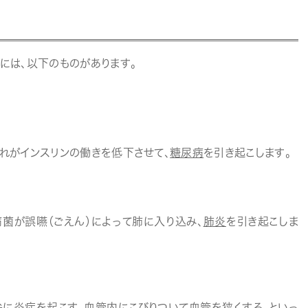
には、以下のものがあります。
れがインスリンの働きを低下させて、
糖尿病
を引き起こします。
菌が誤嚥（ごえん）によって肺に入り込み、
肺炎
を引き起こしま
弁に炎症
を起こす、血管内にこびりついて
血管を狭く
する、といっ